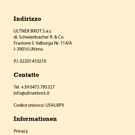
Indirizzo
ULTNER BROT S.a.s.
di. Schwienbacher R. & Co.
Frazione S. Valburga Nr. 114/A
I-39016 Ultimo
P.I. 02201410210
Contatto
Tel. +39 0473 795327
info@ultnerbrot.it
Codice univoco: USAL8PV
Informationen
Privacy